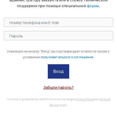
администратору аккаунта или в службу технической
поддержки при помощи специальной
формы
.
Нажимая на кнопку "Вход", вы подтверждаете своё согласие с
условиями
пользовательского соглашения
.
Вход
Забыли пароль?
This site is protected by reCAPTCHA and the Google
Privacy Policy
and
Terms of
Service
apply.