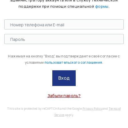
администратору аккаунта или в службу технической
поддержки при помощи специальной
формы
.
Нажимая на кнопку "Вход", вы подтверждаете своё согласие с
условиями
пользовательского соглашения
.
Вход
Забыли пароль?
This site is protected by reCAPTCHA and the Google
Privacy Policy
and
Terms of
Service
apply.