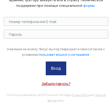
администратору аккаунта или в службу технической
поддержки при помощи специальной
формы
.
Нажимая на кнопку "Вход", вы подтверждаете своё согласие с
условиями
пользовательского соглашения
.
Вход
Забыли пароль?
This site is protected by reCAPTCHA and the Google
Privacy Policy
and
Terms of
Service
apply.