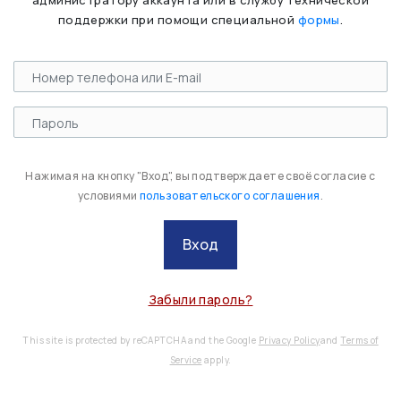
администратору аккаунта или в службу технической
поддержки при помощи специальной
формы
.
Нажимая на кнопку "Вход", вы подтверждаете своё согласие с
условиями
пользовательского соглашения
.
Вход
Забыли пароль?
This site is protected by reCAPTCHA and the Google
Privacy Policy
and
Terms of
Service
apply.