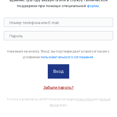
администратору аккаунта или в службу технической
поддержки при помощи специальной
формы
.
Нажимая на кнопку "Вход", вы подтверждаете своё согласие с
условиями
пользовательского соглашения
.
Вход
Забыли пароль?
This site is protected by reCAPTCHA and the Google
Privacy Policy
and
Terms of
Service
apply.