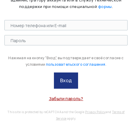
администратору аккаунта или в службу технической
поддержки при помощи специальной
формы
.
Нажимая на кнопку "Вход", вы подтверждаете своё согласие с
условиями
пользовательского соглашения
.
Вход
Забыли пароль?
This site is protected by reCAPTCHA and the Google
Privacy Policy
and
Terms of
Service
apply.