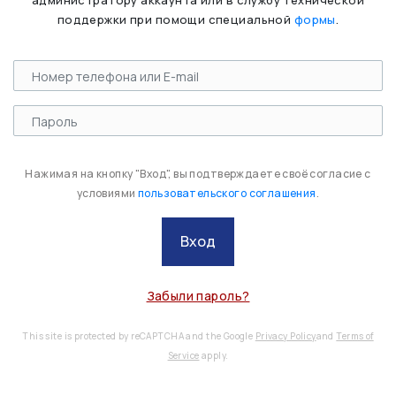
администратору аккаунта или в службу технической
поддержки при помощи специальной
формы
.
Нажимая на кнопку "Вход", вы подтверждаете своё согласие с
условиями
пользовательского соглашения
.
Вход
Забыли пароль?
This site is protected by reCAPTCHA and the Google
Privacy Policy
and
Terms of
Service
apply.