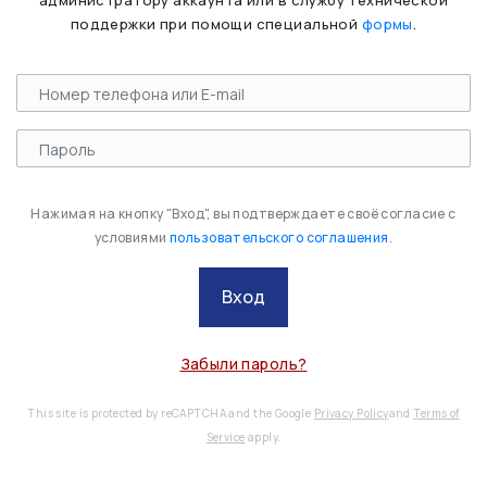
администратору аккаунта или в службу технической
поддержки при помощи специальной
формы
.
Нажимая на кнопку "Вход", вы подтверждаете своё согласие с
условиями
пользовательского соглашения
.
Вход
Забыли пароль?
This site is protected by reCAPTCHA and the Google
Privacy Policy
and
Terms of
Service
apply.