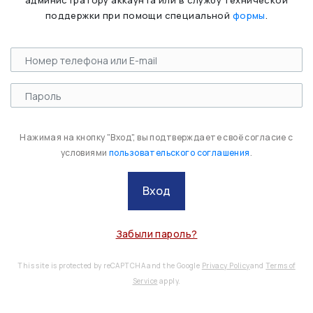
администратору аккаунта или в службу технической
поддержки при помощи специальной
формы
.
Нажимая на кнопку "Вход", вы подтверждаете своё согласие с
условиями
пользовательского соглашения
.
Вход
Забыли пароль?
This site is protected by reCAPTCHA and the Google
Privacy Policy
and
Terms of
Service
apply.