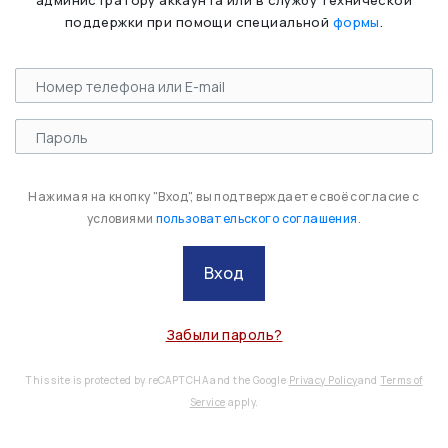
администратору аккаунта или в службу технической
поддержки при помощи специальной
формы
.
Нажимая на кнопку "Вход", вы подтверждаете своё согласие с
условиями
пользовательского соглашения
.
Вход
Забыли пароль?
This site is protected by reCAPTCHA and the Google
Privacy Policy
and
Terms of
Service
apply.