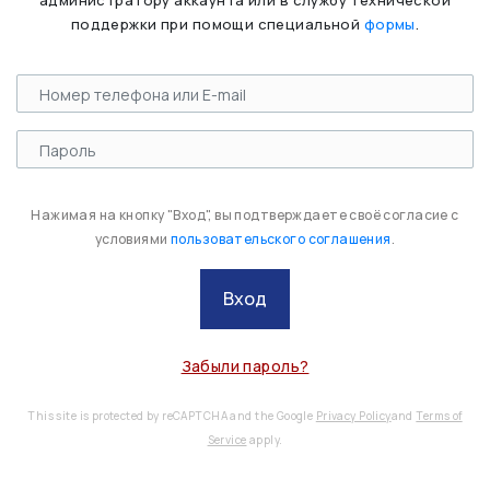
администратору аккаунта или в службу технической
поддержки при помощи специальной
формы
.
Нажимая на кнопку "Вход", вы подтверждаете своё согласие с
условиями
пользовательского соглашения
.
Вход
Забыли пароль?
This site is protected by reCAPTCHA and the Google
Privacy Policy
and
Terms of
Service
apply.