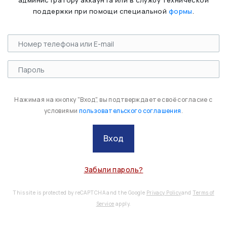
администратору аккаунта или в службу технической
поддержки при помощи специальной
формы
.
Нажимая на кнопку "Вход", вы подтверждаете своё согласие с
условиями
пользовательского соглашения
.
Вход
Забыли пароль?
This site is protected by reCAPTCHA and the Google
Privacy Policy
and
Terms of
Service
apply.