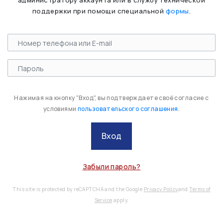
администратору аккаунта или в службу технической
поддержки при помощи специальной
формы
.
Нажимая на кнопку "Вход", вы подтверждаете своё согласие с
условиями
пользовательского соглашения
.
Вход
Забыли пароль?
This site is protected by reCAPTCHA and the Google
Privacy Policy
and
Terms of
Service
apply.